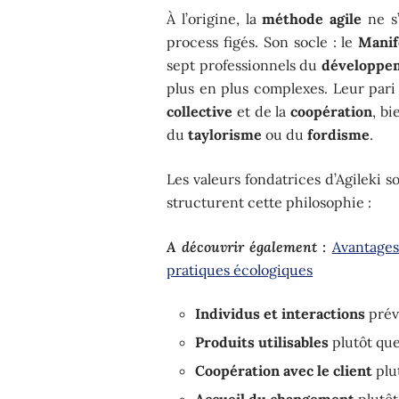
À l’origine, la
méthode agile
ne s’
process figés. Son socle : le
Manif
sept professionnels du
développem
plus en plus complexes. Leur pari 
collective
et de la
coopération
, bi
du
taylorisme
ou du
fordisme
.
Les valeurs fondatrices d’Agileki 
structurent cette philosophie :
A découvrir également :
Avantages
pratiques écologiques
Individus et interactions
préva
Produits utilisables
plutôt qu
Coopération avec le client
plu
Accueil du changement
plutôt