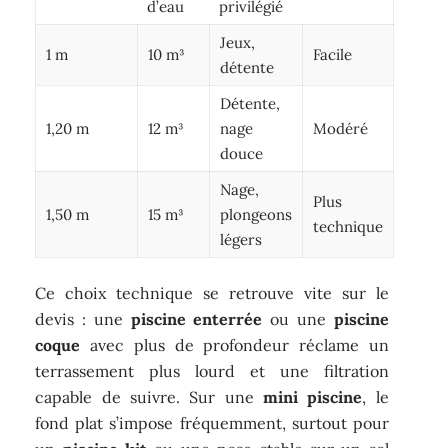
d’eau
privilégié
Jeux,
1 m
10 m³
Facile
détente
Détente,
1,20 m
12 m³
nage
Modéré
douce
Nage,
Plus
1,50 m
15 m³
plongeons
technique
légers
Ce choix technique se retrouve vite sur le
devis : une
piscine enterrée
ou une
piscine
coque
avec plus de profondeur réclame un
terrassement plus lourd et une filtration
capable de suivre. Sur une
mini piscine
, le
fond plat s’impose fréquemment, surtout pour