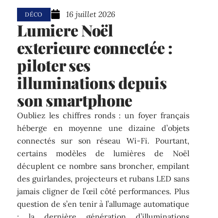
16 juillet 2026
DÉCO
Lumiere Noël
exterieure connectée :
piloter ses
illuminations depuis
son smartphone
Oubliez les chiffres ronds : un foyer français
héberge en moyenne une dizaine d’objets
connectés sur son réseau Wi-Fi. Pourtant,
certains modèles de lumières de Noël
décuplent ce nombre sans broncher, empilant
des guirlandes, projecteurs et rubans LED sans
jamais cligner de l’œil côté performances. Plus
question de s’en tenir à l’allumage automatique
: la dernière génération d’illuminations