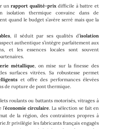
ar un
rapport qualité-prix
difficile à battre et
Son isolation thermique convainc dans de
t quand le budget s’avère serré mais que la
ables
, il séduit par ses qualités d’
isolation
aspect authentique s’intègre parfaitement aux
ns, et les essences locales sont souvent
partenaires.
erie métallique
, on mise sur la finesse des
des surfaces vitrées. Sa robustesse permet
lligents
et offre des performances élevées
ns de rupture de pont thermique.
olets roulants ou battants motorisés, vitrages à
 l’
économie circulaire
. La sélection se fait en
imat de la région, des contraintes propres à
.fr privilégie les fabricants français engagés