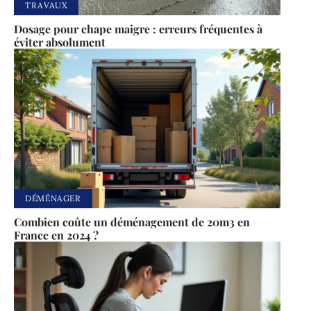
TRAVAUX
Dosage pour chape maigre : erreurs fréquentes à
éviter absolument
DÉMÉNAGER
Combien coûte un déménagement de 20m3 en
France en 2024 ?