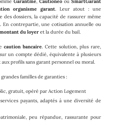
 comme
Garantme
,
Cautioneo
ou
SmartGarant
ation organisme garant
. Leur atout : une
e des dossiers, la capacité de rassurer même
s. En contrepartie, une cotisation annuelle ou
montant du loyer
et la durée du bail.
ne
caution bancaire
. Cette solution, plus rare,
sur un compte dédié, équivalente à plusieurs
t aux profils sans garant personnel ou moral.
grandes familles de garanties :
blic, gratuit, opéré par Action Logement
services payants, adaptés à une diversité de
patrimoniale, peu répandue, rassurante pour