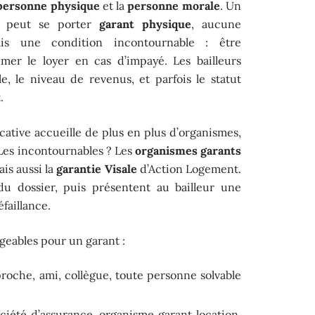
personne physique
et la
personne morale
. Un
e peut se porter
garant physique
, aucune
mais une condition incontournable : être
mer le loyer en cas d’impayé. Les bailleurs
lle, le niveau de revenus, et parfois le statut
.
ocative accueille de plus en plus d’organismes,
 Les incontournables ? Les
organismes garants
s aussi la
garantie Visale
d’Action Logement.
 du dossier, puis présentent au bailleur une
faillance.
ageables pour un garant :
roche, ami, collègue, toute personne solvable
iété d’assurance, organisme garant location,